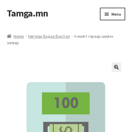
Tamga.mn
Menu
Powerpoint загвар
Home
Нягтлан бодох бүртгэл
А маягт гараар шивэх
загвар
ХАБЭА-н багц
Гэрээний загвар
Ажил гүйцэтгэх гэрээ
Дотоод журмын багц
Журмууд​
Компанийн удирдлагын бичиг баримт