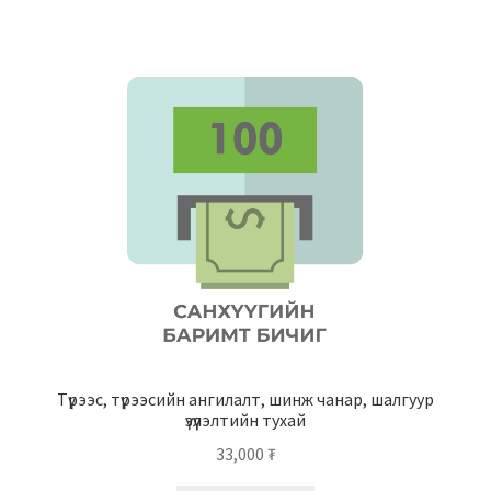
Түрээс, түрээсийн ангилалт, шинж чанар, шалгуур
үзүүлэлтийн тухай
33,000
₮