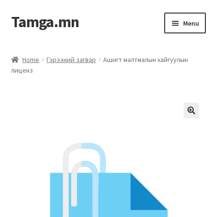
Tamga.mn
Menu
Powerpoint загвар
Home
Гэрээний загвар
Ашигт малтмалын хайгуулын
лиценз
ХАБЭА-н багц
Гэрээний загвар
Ажил гүйцэтгэх гэрээ
Дотоод журмын багц
Журмууд​
Компанийн удирдлагын бичиг баримт