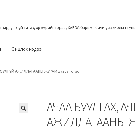
загвар, үнэгүй татах, хөдөлмөрийн гэрээ, ХАБЭА баримт бичиг, захирлын ту
л
Онцлох мэдээ
АЮУЛГҮЙ АЖИЛЛАГААНЫ ЖУРАМ zasvar orson
АЧАА БУУЛГАХ, А
АЖИЛЛАГААНЫ ЖУ