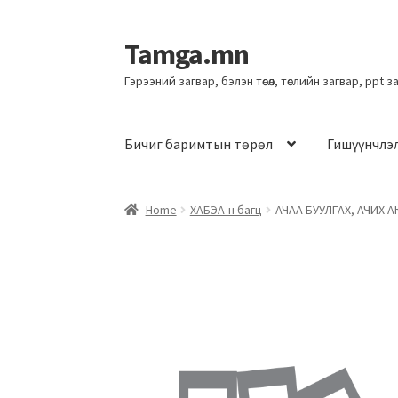
Tamga.mn
Гэрээний загвар, бэлэн төсөл, төслийн загвар, ppt 
Бичиг баримтын төрөл
Гишүүнчлэ
Home
ХАБЭА-н багц
АЧАА БУУЛГАХ, АЧИХ 