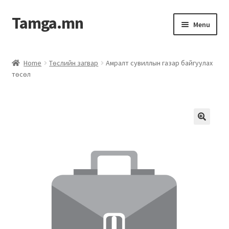
Tamga.mn
Menu
Powerpoint загвар
Home
Төслийн загвар
Амралт сувиллын газар байгуулах
төсөл
ХАБЭА-н багц
Гэрээний загвар
Ажил гүйцэтгэх гэрээ
Дотоод журмын багц
Журмууд​
Компанийн удирдлагын бичиг баримт