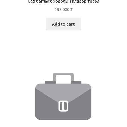
Сав баглаа боодолын үйлдвэр төсөл
198,000
₮
Add to cart