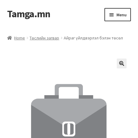
Tamga.mn
Menu
Powerpoint загвар
Home
Төслийн загвар
Айраг үйлдвэрлэл бэлэн төсөл
ХАБЭА-н багц
Гэрээний загвар
Ажил гүйцэтгэх гэрээ
Дотоод журмын багц
Журмууд​
Компанийн удирдлагын бичиг баримт