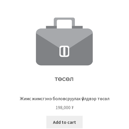
Жимс жимсгэнэ боловсруулах үйлдвэр төсөл
198,000
₮
Add to cart