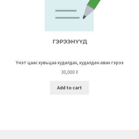
Үнэт цаас хувьцаа худалдах, худалдан авах гэрээ
30,000
₮
Add to cart