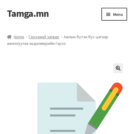
Tamga.mn
Menu
Powerpoint загвар
Home
Гэрээний загвар
Ажлын бүтэн бус цагаар
ажиллуулах хөдөлмөрийн гэрээ
ХАБЭА-н багц
Гэрээний загвар
Ажил гүйцэтгэх гэрээ
Дотоод журмын багц
Журмууд​
Компанийн удирдлагын бичиг баримт