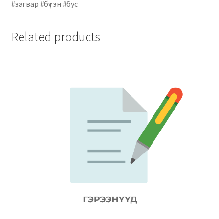
#загвар #бүтэн #бус
Related products