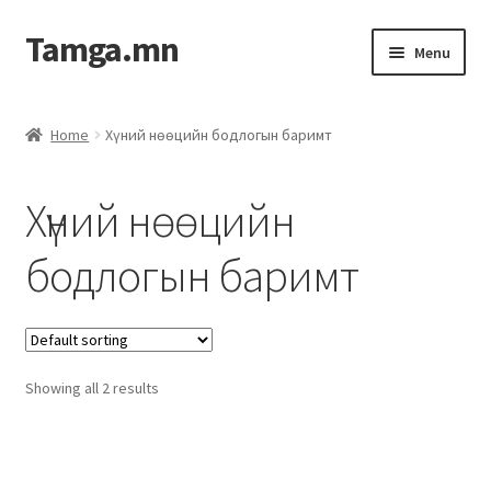
Tamga.mn
Menu
Powerpoint загвар
Home
Хүний нөөцийн бодлогын баримт
ХАБЭА-н багц
Хүний нөөцийн
Гэрээний загвар
бодлогын баримт
Ажил гүйцэтгэх гэрээ
Дотоод журмын багц
Showing all 2 results
Журмууд​
Компанийн удирдлагын бичиг баримт