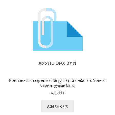
Нягтлан бодох бүртгэл
Санхүүгийн анхан шатны баримтуудын загвар
Сургалт
Түрээсийн гэрээ
Хөдөлмөрийн багц баримт
Хүний нөөцийн бодлогын баримт
Компани шинээр үүсгэх байгуулахтай холбоотой бичиг
баримтуудын багц
Шүүхэд нэхэмжлэл гаргах загварууд
49,500
₮
Эрсдэлийн удирдлага
Add to cart