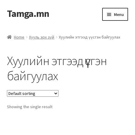
Tamga.mn
Menu
Powerpoint загвар
Home
Хууль эрх зүй
Хуулийн этгээд үүсгэн байгуулах
ХАБЭА-н багц
Хуулийн этгээд үүсгэн
Гэрээний загвар
байгуулах
Ажил гүйцэтгэх гэрээ
Дотоод журмын багц
Showing the single result
Журмууд​
Компанийн удирдлагын бичиг баримт