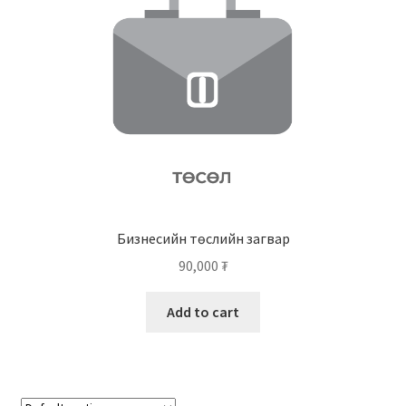
Нягтлан бодох бүртгэл
Санхүүгийн анхан шатны баримтуудын загвар
Сургалт
Түрээсийн гэрээ
Хөдөлмөрийн багц баримт
Бизнесийн төслийн загвар
Хүний нөөцийн бодлогын баримт
90,000
₮
Шүүхэд нэхэмжлэл гаргах загварууд
Add to cart
Эрсдэлийн удирдлага