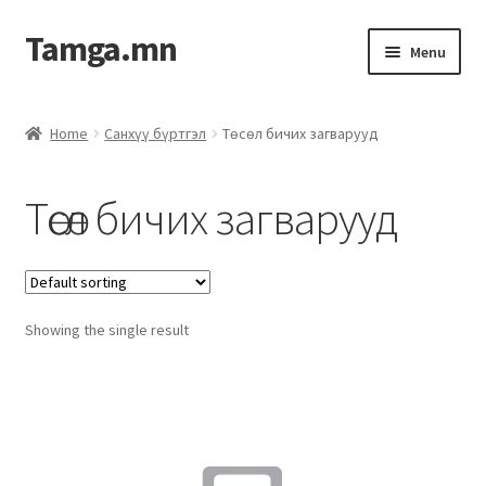
Tamga.mn
Menu
Powerpoint загвар
Home
Санхүү бүртгэл
Төсөл бичих загварууд
ХАБЭА-н багц
Төсөл бичих загварууд
Гэрээний загвар
Ажил гүйцэтгэх гэрээ
Showing the single result
Дотоод журмын багц
Журмууд​
Компанийн удирдлагын бичиг баримт