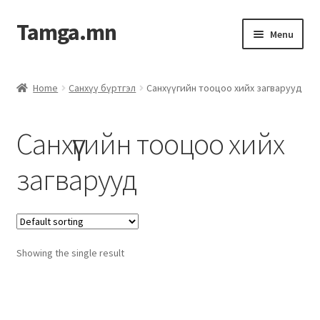
Tamga.mn
Menu
Powerpoint загвар
Home
Санхүү бүртгэл
Санхүүгийн тооцоо хийх загварууд
ХАБЭА-н багц
Санхүүгийн тооцоо хийх
Гэрээний загвар
загварууд
Ажил гүйцэтгэх гэрээ
Дотоод журмын багц
Showing the single result
Журмууд​
Компанийн удирдлагын бичиг баримт