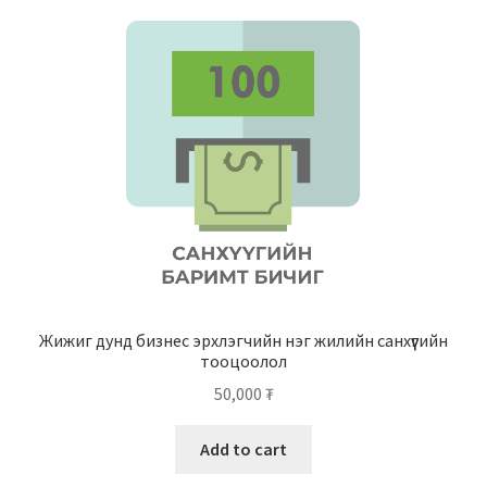
Нягтлан бодох бүртгэл
Санхүүгийн анхан шатны баримтуудын загвар
Сургалт
Түрээсийн гэрээ
Хөдөлмөрийн багц баримт
Хүний нөөцийн бодлогын баримт
Жижиг дунд бизнес эрхлэгчийн нэг жилийн санхүүгийн
тооцоолол
Шүүхэд нэхэмжлэл гаргах загварууд
50,000
₮
Эрсдэлийн удирдлага
Add to cart