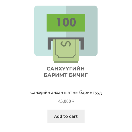
Нягтлан бодох бүртгэл
Санхүүгийн анхан шатны баримтуудын загвар
Сургалт
Түрээсийн гэрээ
Хөдөлмөрийн багц баримт
Хүний нөөцийн бодлогын баримт
Санхүүгийн анхан шатны баримтууд
Шүүхэд нэхэмжлэл гаргах загварууд
45,000
₮
Эрсдэлийн удирдлага
Add to cart