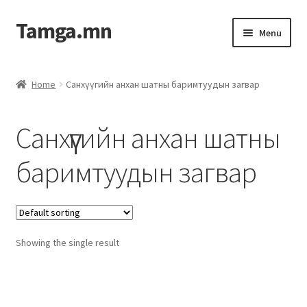
Tamga.mn
Menu
Powerpoint загвар
Home
Санхүүгийн анхан шатны баримтуудын загвар
ХАБЭА-н багц
Санхүүгийн анхан шатны
Гэрээний загвар
баримтуудын загвар
Ажил гүйцэтгэх гэрээ
Дотоод журмын багц
Showing the single result
Журмууд​
Компанийн удирдлагын бичиг баримт