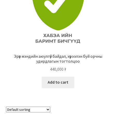
Эрүүл мэндийн аюулгүй байдал, хүрээлэн буй орчны
удирдлагын тогтолцоо
440,000
₮
Add to cart