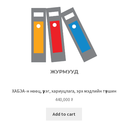
ХАБЭА-н нөөц, үүрэг, хариуцлага, эрх мэдлийн түвшин
440,000
₮
Add to cart