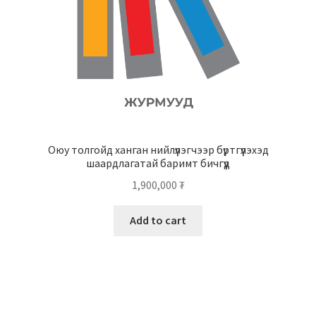
Оюу толгойд ханган нийлүүлэгчээр бүртгүүлэхэд
шаардлагатай баримт бичгүүд
1,900,000
₮
Add to cart