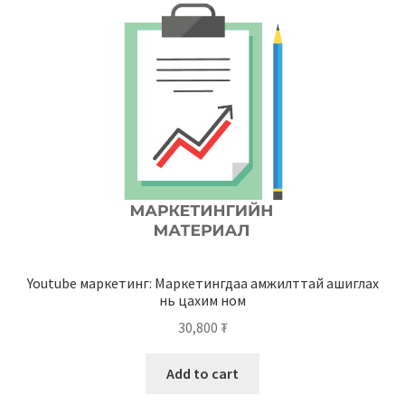
Нягтлан бодох бүртгэл
Санхүүгийн анхан шатны баримтуудын загвар
Сургалт
Түрээсийн гэрээ
Хөдөлмөрийн багц баримт
Хүний нөөцийн бодлогын баримт
Youtube маркетинг: Маркетингдаа амжилттай ашиглах
нь цахим ном
Шүүхэд нэхэмжлэл гаргах загварууд
30,800
₮
Эрсдэлийн удирдлага
Add to cart