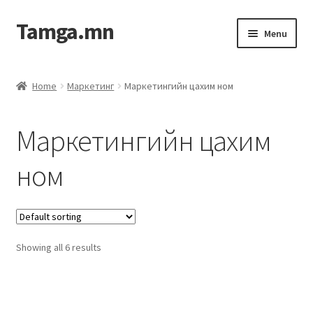
Tamga.mn
Menu
Powerpoint загвар
Home
Маркетинг
Маркетингийн цахим ном
ХАБЭА-н багц
Маркетингийн цахим
Гэрээний загвар
ном
Ажил гүйцэтгэх гэрээ
Дотоод журмын багц
Showing all 6 results
Журмууд​
Компанийн удирдлагын бичиг баримт