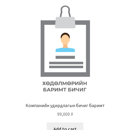
Нягтлан бодох бүртгэл
Санхүүгийн анхан шатны баримтуудын загвар
Сургалт
Түрээсийн гэрээ
Хөдөлмөрийн багц баримт
Хүний нөөцийн бодлогын баримт
Шүүхэд нэхэмжлэл гаргах загварууд
Компанийн удирдлагын бичиг баримт
Эрсдэлийн удирдлага
99,000
₮
Add to cart