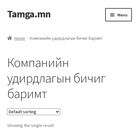
Tamga.mn
Menu
Powerpoint загвар
Home
Компанийн удирдлагын бичиг баримт
ХАБЭА-н багц
Компанийн
Гэрээний загвар
удирдлагын бичиг
Ажил гүйцэтгэх гэрээ
баримт
Дотоод журмын багц
Журмууд​
Showing the single result
Компанийн удирдлагын бичиг баримт