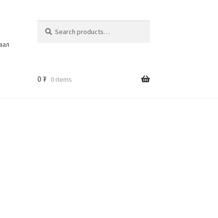
Search
шаал
0
₮
0 items