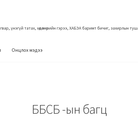
загвар, үнэгүй татах, хөдөлмөрийн гэрээ, ХАБЭА баримт бичиг, захирлын ту
л
Онцлох мэдээ
ББСБ -ын багц