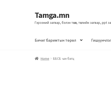
Tamga.mn
Гэрээний загвар, бэлэн төсөл, төслийн загвар, ppt 
Бичиг баримтын төрөл
Гишүүнчлэ
Home
ББСБ -ын багц