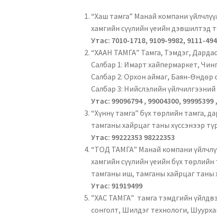
“Хаш тамга” Манай компани үйлчлүүл
хамгийн сүүлийн үеийн дэвшилтэд т
Утас: 7010-1718, 9109-9982, 9111-49
“ХААН ТАМГА” Тамга, Тэмдэг, Дарда
Салбар 1: Имарт хайпермаркет, Чинг
Салбар 2: Орхон аймаг, Баян-Өндөр 
Салбар 3: Нийслэлийн үйлчилгээний 
Утас: 99096794 , 99004300, 99995399 
“Хүннү тамга” бүх төрлийн тамга, да
тамганы хайрцаг таны хүссэнээр түр
Утас: 99222353 98222353
“ТОД ТАМГА” Манай компани үйлчлүү
хамгийн сүүлийн үеийн бүх төрлийн 
тамганы иш, тамганы хайрцаг таны х
Утас: 91919499
”ХАС ТАМГА” тамга тэмдгийн үйлдвэр
сонголт, Шилдэг технологи, Шуурхай