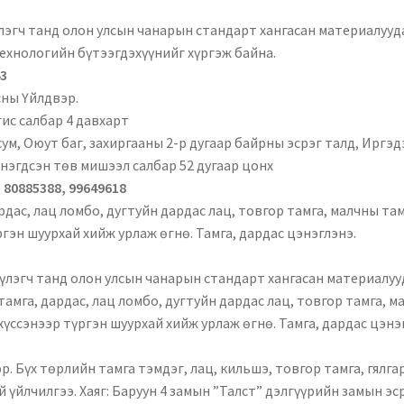
эгч танд олон улсын чанарын стандарт хангасан материалууда
ехнологийн бүтээгдэхүүнийг хүргэж байна.
43
сны Үйлдвэр.
ис салбар 4 давхарт
сум, Оюут баг, захиргааны 2-р дугаар байрны эсрэг талд, Иргэ
нэгдсэн төв мишээл салбар 52 дугаар цонх
, 80885388, 99649618
рдас, лац ломбо, дугтуйн дардас лац, товгор тамга, малчны та
гэн шуурхай хийж урлаж өгнө. Тамга, дардас цэнэглэнэ.
лэгч танд олон улсын чанарын стандарт хангасан материалууд
тамга, дардас, лац ломбо, дугтуйн дардас лац, товгор тамга, м
үссэнээр түргэн шуурхай хийж урлаж өгнө. Тамга, дардас цэнэ
. Бүх төрлийн тамга тэмдэг, лац, кильшэ, товгор тамга, гялг
 үйлчилгээ. Хаяг: Баруун 4 замын ”Талст” дэлгүүрийн замын эс