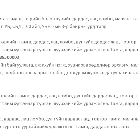
га тэмдэг, нэрийн болон хувийн дардас, лац ломбо, малчны та
г: УБ, СБД, 100 айл, УБЕГ-ын 3-р байрны урд талд.
өрлийн тамга, дардас, лац ломбо, дугтуйн дардас лац, товгор
 таны хүссэнээр түргэн шуурхай хийж урлаж өгнө. Тамга, дарда
 88500003
н байгууллага, аж ахуйн нэгж, хувиараа хөдөлмөр эрхлэгч, м
г, ломбоны хавчаарыг холбогдох дүрэм журмын дагуу захиалга
рлийн тамга, дардас, лац ломбо, дугтуйн дардас лац, товгор 
 таны хүссэнээр түргэн шуурхай хийж урлаж өгнө. Тамга, дарда
, дардас, лац ломбо, дугтуйн дардас лац, товгор тамга, малчн
 түргэн шуурхай хийж урлаж өгнө. Тамга, дардас цэнэглэнэ.