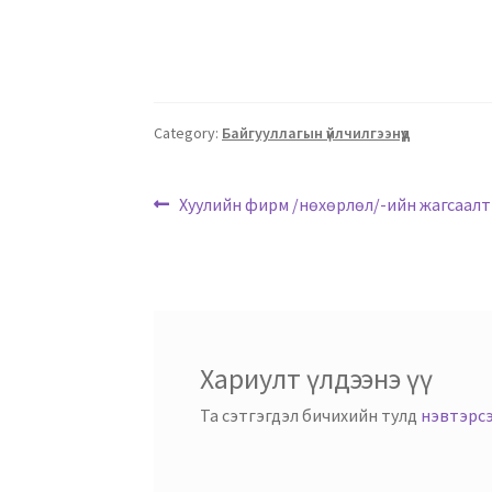
Category:
Байгууллагын үйлчилгээнүүд
Хуулийн фирм /нөхөрлөл/-ийн жагсаалт
Хариулт үлдээнэ үү
Та сэтгэгдэл бичихийн тулд
нэвтэрс