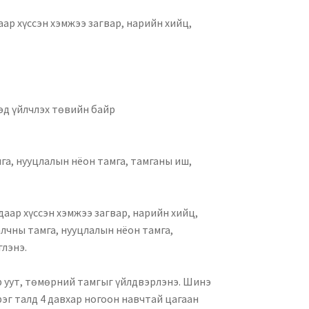
ар хүссэн хэмжээ загвар, нарийн хийц,
дэд үйлчлэх төвийн байр
мга, нууцлалын нёон тамга, тамганы иш,
аар хүссэн хэмжээ загвар, нарийн хийц,
алчны тамга, нууцлалын нёон тамга,
глэнэ.
ар уут, төмөрний тамгыг үйлдвэрлэнэ. Шинэ
рэг талд 4 давхар ногоон навчтай цагаан