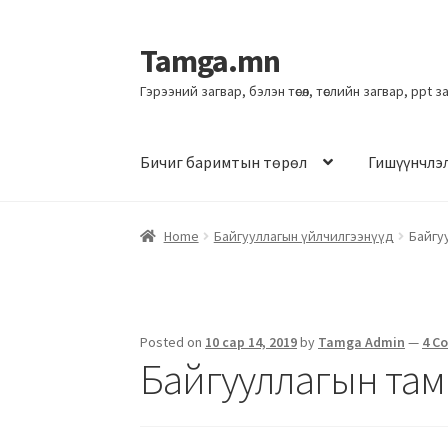
Tamga.mn
Гэрээний загвар, бэлэн төсөл, төслийн загвар, ppt 
Бичиг баримтын төрөл
Гишүүнчлэ
Home
Байгууллагын үйлчилгээнүүд
Байгу
Posted on
10 сар 14, 2019
by
Tamga Admin
—
4 C
Байгууллагын там