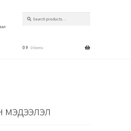
Search
шаал
0
₮
0 items
н мэдээлэл