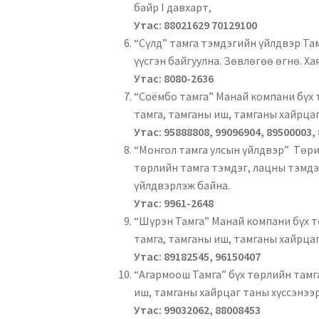
байр I давхарт,
Утас: 88021629 70129100
“Сүлд” тамга тэмдэгийн үйлдвэр Там
үүсгэн байгуулна. Зөвлөгөө өгнө. Хая
Утас: 8080-2636
“Соёмбо тамга” Манай компани бүх т
тамга, тамганы иш, тамганы хайрцаг
Утас: 95888808, 99096904, 89500003,
“Монгол тамга улсын үйлдвэр” Төрий
төрлийн тамга тэмдэг, лацны тэмдэ
үйлдвэрлэж байна.
Утас: 9961-2648
“Шүрэн Тамга” Манай компани бүх тө
тамга, тамганы иш, тамганы хайрцаг
Утас: 89182545, 96150407
“Агармоош Тамга” бүх төрлийн тамга
иш, тамганы хайрцаг таны хүссэнээр
Утас: 99032062, 88008453