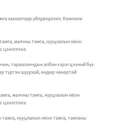
мга захиалгаар үйлдвэрлэнэ. ️Компани
 тамга, малчны тамга, нууцлалын нёон
с цэнэглэнэ.
алчин, тариаланчдын албан хэрэгцээний бүх
ар түргэн шуурхай, өндөр чанартай
тамга, малчны тамга, нууцлалын нёон
с цэнэглэнэ.
ы тамга, нууцлалын нёон тамга, тамганы