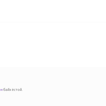
эн
байх ёстой.