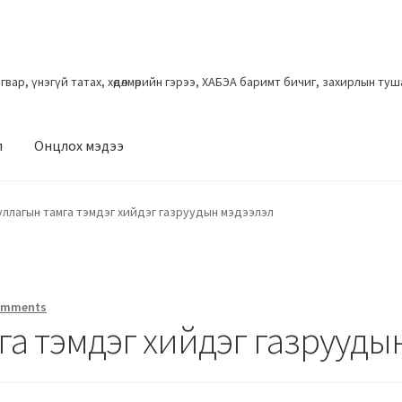
загвар, үнэгүй татах, хөдөлмөрийн гэрээ, ХАБЭА баримт бичиг, захирлын ту
л
Онцлох мэдээ
уллагын тамга тэмдэг хийдэг газруудын мэдээлэл
omments
га тэмдэг хийдэг газрууды