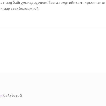
этгээд байгуулахад зуучилж Тамга тэмдгийн хамт хүлээлгэн өгө
ангаар авах боломжтой.
эн
байх ёстой.