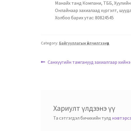
Манайх танд Компани, ТББ, Хуулийн 
Онлайнаар захиалаад хүргэлт, шууд
Холбоо барих утас: 80824545
Category:
Байгууллагын үйлчилгээнүүд
Санхүүгийн тамганууд захиалгаар хийнэ
Хариулт үлдээнэ үү
Та сэтгэгдэл бичихийн тулд
нэвтэрс