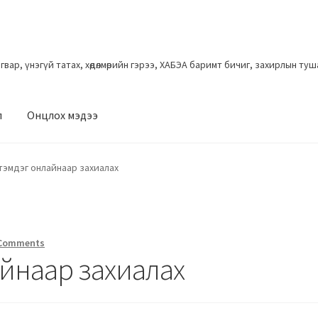
загвар, үнэгүй татах, хөдөлмөрийн гэрээ, ХАБЭА баримт бичиг, захирлын ту
л
Онцлох мэдээ
 тэмдэг онлайнаар захиалах
 Comments
айнаар захиалах