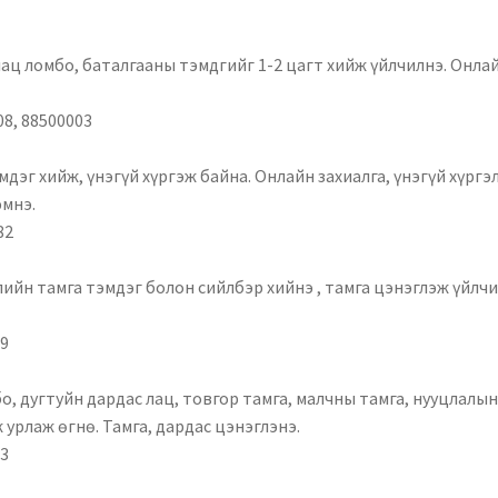
лац ломбо, баталгааны тэмдгийг 1-2 цагт хийж үйлчилнэ. Онла
08, 88500003
дэг хийж, үнэгүй хүргэж байна. Онлайн захиалга, үнэгүй хүргэ
эмнэ.
82
ийн тамга тэмдэг болон сийлбэр хийнэ , тамга цэнэглэж үйлч
99
бо, дугтуйн дардас лац, товгор тамга, малчны тамга, нууцлалы
 урлаж өгнө. Тамга, дардас цэнэглэнэ.
53