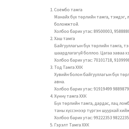
Соёмбо тамга
Манайх бүх төрлийн тамга, тэмдэг, 
боломжтой.
Холбоо барих утас: 89500003, 958888
Хаш тамга
Байгууллагын бүх төрлийн тамга, тэм
шаардлагагүй боллоо. Цагаа заваа х
Холбоо барих утас: 70101718, 910999
Тод Тамга ХХК
Хувийн болон байгууллагын бүх төрл
авна.
Холбоо барих утас: 91919499 988987
Хүннү тамга ХХК
Бүх төрлийн тамга, дардас, лац лом
таны хүссэнээр түргэн шуурхай хийж
Холбоо барих утас: 99222353 982223
Гэрэлт Тамга ХХК