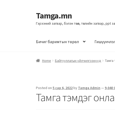
Tamga.mn
Гэрээний загвар, бэлэн төсөл, төслийн загвар, ppt 
Бичиг баримтын төрөл
Гишүүнчлэ
Home
Байгууллагын үйлчилгээнүүд
Тамга
Posted on
5 сар 6, 2022
by
Tamga Admin
—
9,040
Тамга тэмдэг онл