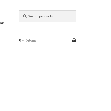
Search
шаал
0
₮
0 items