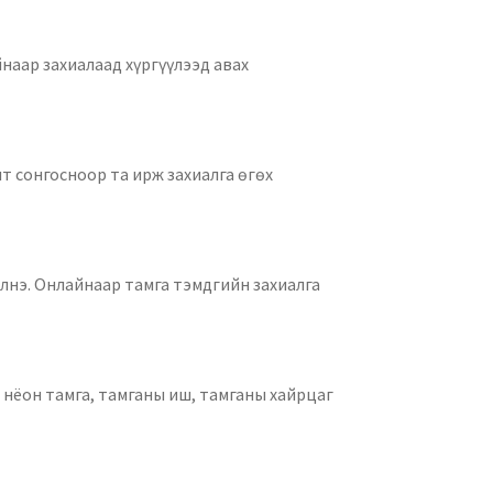
йнаар захиалаад хүргүүлээд авах
лт сонгосноор та ирж захиалга өгөх
илнэ. Онлайнаар тамга тэмдгийн захиалга
н нёон тамга, тамганы иш, тамганы хайрцаг