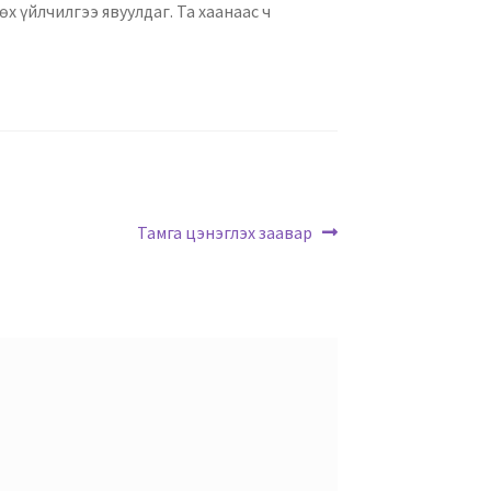
х үйлчилгээ явуулдаг. Та хаанаас ч
Тамга цэнэглэх заавар