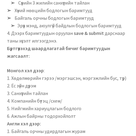
➢
Сүүлийн 3 жилийн санхүүгийн тайлан
➢
Хүний нөөцийн бодлогын баримтууд
➢
Байгаль орчны бодлогын баримтууд
➢
Эрүүл мэнд, аюулгүй байдлын бодлогын баримтууд
4. Дээрх баримтуудын оруулан
save & submit
дарснаар
таны хүсэлт илгээгдэнэ.
Бүртгүүлэхэд шаардлагатай бичиг баримтуудын
жагсаалт:
Монгол хэл дээр
:
1. Хөдөлмөрийн гэрээ /мэргэшсэн, мэргэжлийн бус, түр)
2. Ёс зүйн дүрэм
3. Санхүүгийн тайлан
4. Компанийн бүтэц /схем/
5. Нийгмийн хариуцлагын бодлого
6. Ажлын байрны тодорхойлолт
Англи хэл дээр:
1. Байгаль орчны удирдлагын журам