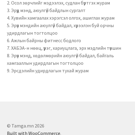
2. Осол зөрчлийг мэдээлэх, судлан бүртгэх журам
3. Эрүүд мэнд, аюулгүй байдлын сургалт
4. Хувийн хамгаалах хэрэгсэл олгох, ашиглах журам
5. Эрүүл мэндийн аюулгүй байдал, хүрээлэн буй орчны
удирдлагын тогтолцоо
6. Ажлын байрны фитнесс бодлого
7. ХАБЭА-н нөөц, үүрэг, хариуцлага, эрх мэдлийн түвшин
8. Эрүүл мэнд, хөдөлмөрийн аюулгүй байдал, байгаль
хамгааллын удирдлагын тогтолцоо
9. Эрсдэлийн удирдлагын тухай журам
© Tamga.mn 2026
Built with WooCommerce
.