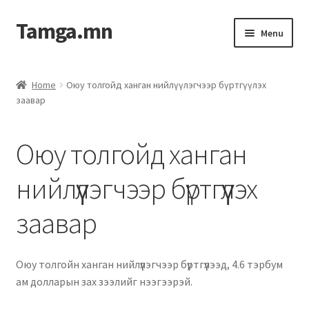
Tamga.mn
Menu
Powerpoint загвар
Home
Оюу толгойд ханган нийлүүлэгчээр бүртгүүлэх
заавар
ХАБЭА-н багц
Гэрээний загвар
Оюу толгойд ханган
Ажил гүйцэтгэх гэрээ
нийлүүлэгчээр бүртгүүлэх
заавар
Дотоод журмын багц
Журмууд​
Оюу толгойн ханган нийлүүлэгчээр бүртгүүлээд, 4.6 тэрбум
ам долларын зах зээлийг нээгээрэй.
Компанийн удирдлагын бичиг баримт