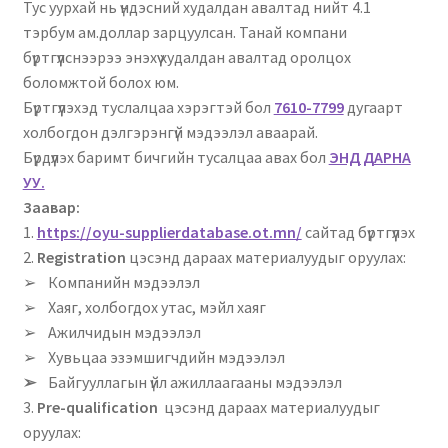
Тус уурхай нь үндэсний худалдан авалтад нийт 4.1
Нягтлан бодох бүртгэл
тэрбум ам.доллар зарцуулсан. Танай компани
бүртгүүлснээрээ энэхүү худалдан авалтад оролцох
Санхүүгийн анхан шатны баримтуудын загвар
боломжтой болох юм.
Бүртгүүлэхэд туслалцаа хэрэгтэй бол
7610-7799
дугаарт
Сургалт
холбогдон дэлгэрэнгүй мэдээлэл аваарай.
Бүрдүүлэх баримт бичгийн тусалцаа авах бол
ЭНД ДАРНА
Түрээсийн гэрээ
УУ.
Заавар:
Хөдөлмөрийн багц баримт
1.
https://oyu-
supplierdatabase.ot.mn/
сайтад бүртгүүлэх
2.
Registration
цэсэнд дараах материалуудыг оруулах:
➢
Компанийн мэдээлэл
Хүний нөөцийн бодлогын баримт
➢
Хаяг, холбогдох утас, мэйл хаяг
➢
Ажилчидын мэдээлэл
Шүүхэд нэхэмжлэл гаргах загварууд
➢
Хувьцаа эзэмшигчдийн мэдээлэл
➢
Байгууллагын үйл ажиллаагааны мэдээлэл
Эрсдэлийн удирдлага
3.
Pre-qualification
цэсэнд дараах материалуудыг
оруулах: