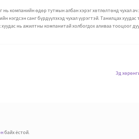
рэг нь компанийн өдөр тутмын албан хэрэг хөтлөлтөнд чухал а
ийн нэгдсэн санг бүрдүүлэхэд чухал үүрэгтэй. Танилцах хуудас
х хуудас нь ажилтны компанитай холбогдох аливаа тооцоог ду
Эд хөрөнг
эн
байх ёстой.