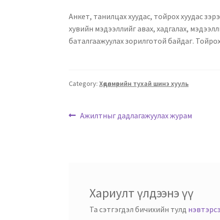
Анкет, танилцах хуудас, тойрох хуудас зэ
хувийн мэдээллийг авах, хадгалах, мэдээлл
баталгаажуулах зорилготой байдаг. Тойро
Category:
Хөдөлмөрийн тухай шинэ хууль
Ажилтныг дадлагажуулах журам
Хариулт үлдээнэ үү
Та сэтгэгдэл бичихийн тулд
нэвтэрс