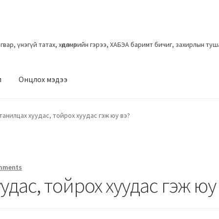
загвар, үнэгүй татах, хөдөлмөрийн гэрээ, ХАБЭА баримт бичиг, захирлын ту
л
Онцлох мэдээ
танилцах хуудас, тойрох хуудас гэж юу вэ?
mments
удас, тойрох хуудас гэж юу