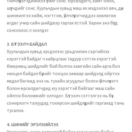
Үйлчлүүлэгчдийнхээ үгийг сонс. Өрсөлдөгч, хамт олон,
шүүгчдийг сонс. Хуульчдын ​​хувьд маш их мэдээлэл авч, дүн
шинжилгээ хийж, нэгтгэж, үйлчлүүлэгчиддээ зөвлөгөө
өгдөг учир сайн шийдвэр гаргах ёстой. Харин энэ бүгд
сонсохоос л эхэлдэг.
3️. БҮТЭЭЛЧ БАЙДАЛ
Хуульчдын хувьд эрсдэлээс урьдчилан сэргийлэх
хэрэгтэй байдаг ч хайрцгаас гадуур сэтгэх хэрэгтэй.
Өвөрмөц шийдлийг бий болгох хамгийн сайн арга бол
нөхцөл байдал бүрийг тооцох замаар шийдэлд ойртох
явдал бөгөөд энэ нь тухайн асуудлыг болон үйлчлүүлэгч
болон өрсөлдөгчдөд юу хэрэгтэй байгааг маш сайн
ойлгох боломжийг олгодог. Бүтээлч сэтгэлгээ нь бүх
сонирхогч талуудад тохирсон шийдлүүдийг гаргахад тань
тусална.
4️. ШИНИЙГ ЭРЭЛХИЙЛЭХ
Урагшилж, өсөж дэвжихгүй байна гэдэг ухарч байна