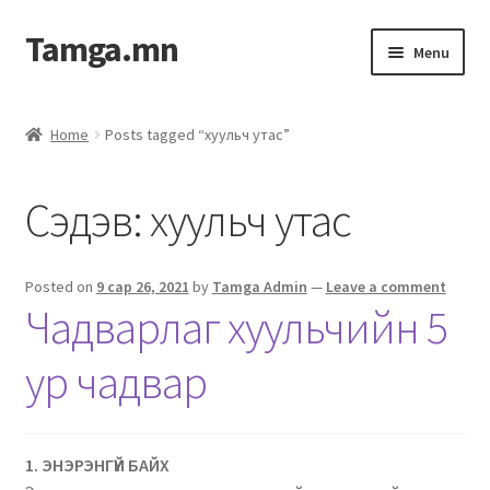
Tamga.mn
Menu
Powerpoint загвар
Home
Posts tagged “хуульч утас”
ХАБЭА-н багц
Сэдэв:
хуульч утас
Гэрээний загвар
Ажил гүйцэтгэх гэрээ
Posted on
9 сар 26, 2021
by
Tamga Admin
—
Leave a comment
Чадварлаг хуульчийн 5
Дотоод журмын багц
ур чадвар
Журмууд​
Компанийн удирдлагын бичиг баримт
1. ЭНЭРЭНГҮЙ БАЙХ