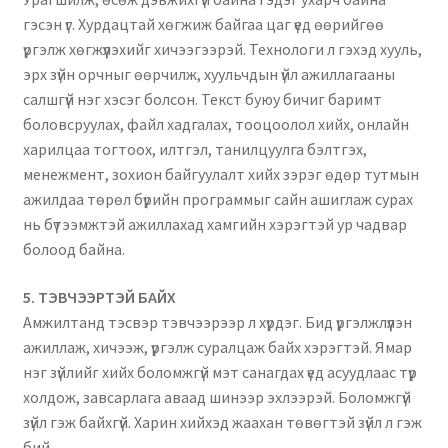
гэсэн үг. Хурдацтай хөгжиж байгаа цаг үед өөрийгөө
үргэлж хөгжүүлэхийг хичээгээрэй. Технологи л гэхэд хууль,
эрх зүйн орчныг өөрчилж, хуульчдын үйл ажиллагааны
салшгүй нэг хэсэг болсон. Текст буюу бичиг баримт
боловсруулах, файл хадгалах, тооцоолол хийх, онлайн
харилцаа тогтоох, илтгэл, танилцуулга бэлтгэх,
менежмент, зохион байгуулалт хийх зэрэг өдөр тутмын
ажилдаа төрөл бүрийн программыг сайн ашиглаж сурах
нь бүтээмжтэй ажиллахад хамгийн хэрэгтэй ур чадвар
болоод байна.
5️. ТЭВЧЭЭРТЭЙ БАЙХ
Амжилтанд тэсвэр тэвчээрээр л хүрдэг. Бид үргэлжлүүлэн
ажиллаж, хичээж, үргэлж суралцаж байх хэрэгтэй. Ямар
нэг зүйлийг хийх боломжгүй мэт санагдах үед асуудлаас түр
холдож, завсарлага аваад шинээр эхлээрэй. Боломжгүй
зүйл гэж байхгүй. Харин хийхэд жаахан төвөгтэй зүйл л гэж
бий.