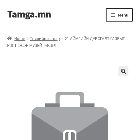
Tamga.mn
Menu
Powerpoint загвар
Home
Төслийн загвар
21 АЙМГИЙН ДУРСГАЛТ ГАЗРЫГ
НЭГТГЭСЭН МУЗЕЙ ТӨСӨЛ
ХАБЭА-н багц
Гэрээний загвар
Ажил гүйцэтгэх гэрээ
Дотоод журмын багц
Журмууд​
Компанийн удирдлагын бичиг баримт