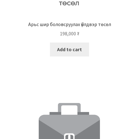
Арьс шир боловсруулах үйлдвэр төсөл
198,000
₮
Add to cart