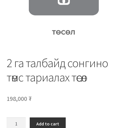
Нягтлан бодох бүртгэл
Санхүүгийн анхан шатны баримтуудын загвар
Сургалт
Түрээсийн гэрээ
2 га талбайд сонгино
Хөдөлмөрийн багц баримт
төмс тариалах төсөл
Хүний нөөцийн бодлогын баримт
Шүүхэд нэхэмжлэл гаргах загварууд
198,000
₮
Эрсдэлийн удирдлага
Add to cart