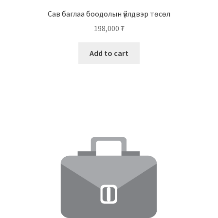
Сав баглаа боодолын үйлдвэр төсөл
198,000
₮
Add to cart