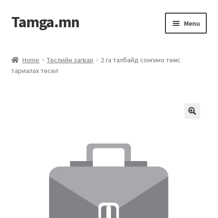
Tamga.mn
Menu
Powerpoint загвар
Home
Төслийн загвар
2 га талбайд сонгино төмс
тариалах төсөл
ХАБЭА-н багц
Гэрээний загвар
Ажил гүйцэтгэх гэрээ
Дотоод журмын багц
Журмууд​
Компанийн удирдлагын бичиг баримт