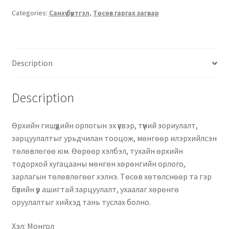
Categories:
Санхүү бүртгэл
,
Төсөв гаргах загвар
Description
Description
Өрхийн гишүүдийн орлогын эх үүсвэр, түүний зориулалт,
зарцуулалтыг урьдчилан тооцож, мөнгөөр илэрхийлсэн
төлөвлөгөө юм. Өөрөөр хэлбэл, тухайн өрхийн
тодорхой хугацааны мөнгөн хөрөнгийн орлого,
зарлагын төлөвлөгөөг хэлнэ. Төсөв хөтөлснөөр та гэр
бүлийн үр ашигтай зарцуулалт, ухаалаг хөрөнгө
оруулалтыг хийхэд тань туслах болно.
Хэл: Монгол