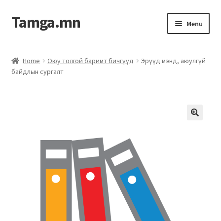
Tamga.mn
Menu
Powerpoint загвар
Home
Оюу толгой баримт бичгүүд
Эрүүд мэнд, аюулгүй
байдлын сургалт
ХАБЭА-н багц
Гэрээний загвар
Ажил гүйцэтгэх гэрээ
Дотоод журмын багц
Журмууд​
Компанийн удирдлагын бичиг баримт