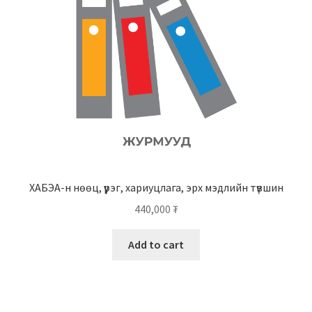
ХАБЭА-н нөөц, үүрэг, хариуцлага, эрх мэдлийн түвшин
440,000
₮
Add to cart