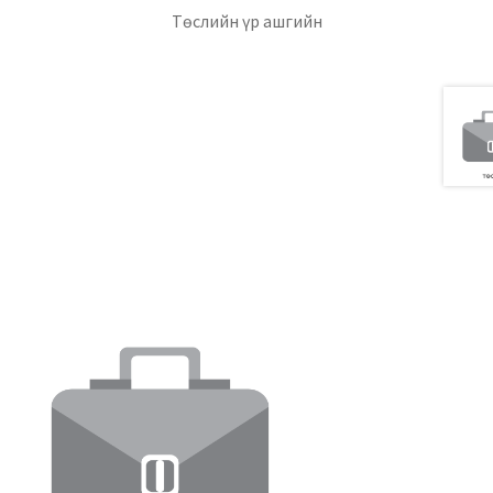
уулга
Төслийн үр ашгийн