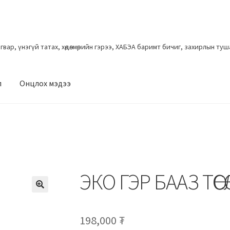
загвар, үнэгүй татах, хөдөлмөрийн гэрээ, ХАБЭА баримт бичиг, захирлын ту
л
Онцлох мэдээ
ЭКО ГЭР БААЗ ТӨСӨ
198,000
₮