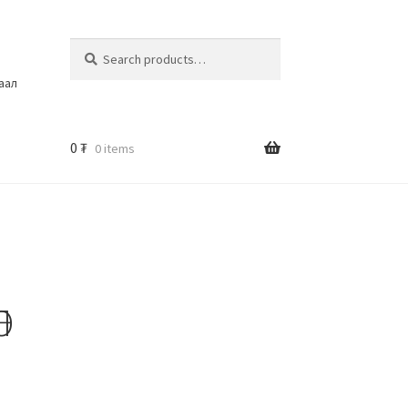
Search
шаал
0
₮
0 items
Л