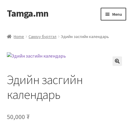
Tamga.mn
Menu
Powerpoint загвар
Home
Санхүү бүртгэл
Эдийн засгийн календарь
ХАБЭА-н багц
Гэрээний загвар
Эдийн засгийн
Ажил гүйцэтгэх гэрээ
календарь
Дотоод журмын багц
Журмууд​
50,000
₮
Компанийн удирдлагын бичиг баримт