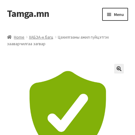
Tamga.mn
Menu
Powerpoint загвар
Home
ХАБЭА-н багц
Цахилгааны ажил гүйцэтгэх
зааварчилгаа загвар
ХАБЭА-н багц
Гэрээний загвар
Ажил гүйцэтгэх гэрээ
Дотоод журмын багц
Журмууд​
Компанийн удирдлагын бичиг баримт