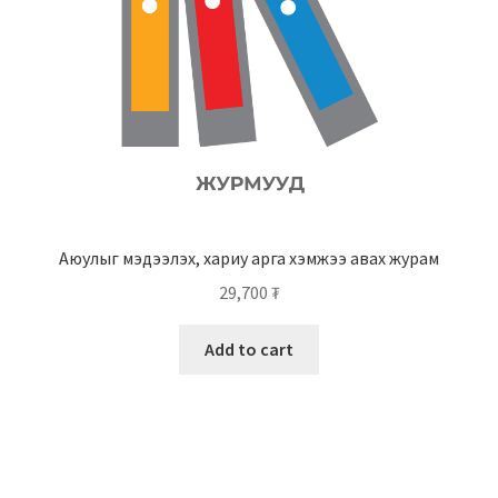
Аюулыг мэдээлэх, хариу арга хэмжээ авах журам
29,700
₮
Add to cart