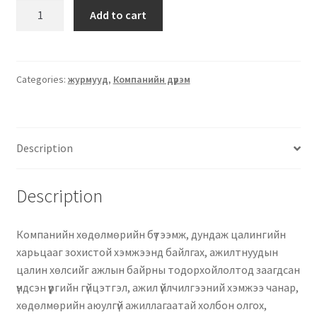
Add to cart
Categories:
журмууд
,
Компанийн дүрэм
Description
Description
Компанийн хөдөлмөрийн бүтээмж, дундаж цалингийн
харьцааг зохистой хэмжээнд байлгах, ажилтнуудын
цалин хөлсийг ажлын байрны тодорхойлолтод заагдсан
үндсэн үүргийн гүйцэтгэл, ажил үйлчилгээний хэмжээ чанар,
хөдөлмөрийн аюулгүй ажиллагаатай холбон олгох,