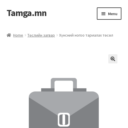
Tamga.mn
Menu
Powerpoint загвар
Home
Төслийн загвар
Хүнсний ногоо тариалах төсөл
ХАБЭА-н багц
Гэрээний загвар
Ажил гүйцэтгэх гэрээ
Дотоод журмын багц
Журмууд​
Компанийн удирдлагын бичиг баримт