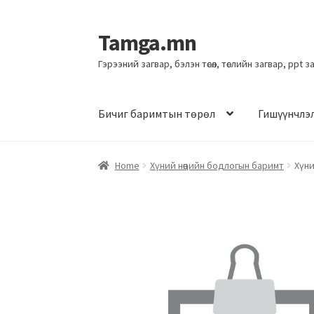
Tamga.mn
Гэрээний загвар, бэлэн төсөл, төслийн загвар, ppt 
Бичиг баримтын төрөл
Гишүүнчлэ
Home
Хүний нөөцийн бодлогын баримт
Хүни