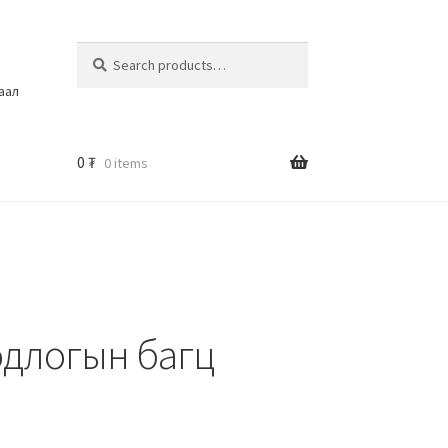
Search
шаал
0
₮
0 items
одлогын багц