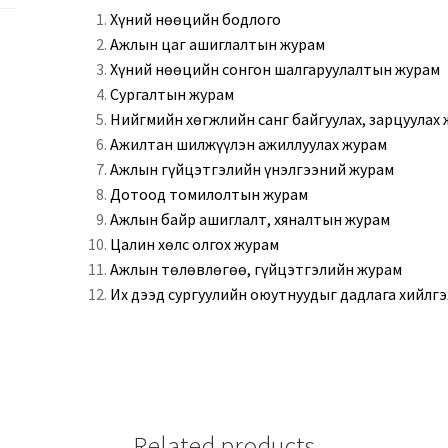
Хүний нөөцийн бодлого
Ажлын цаг ашиглалтын журам
Хүний нөөцийн сонгон шалгаруулалтын журам
Сургалтын журам
Нийгмийн хөгжлийн санг байгуулах, зарцуулах
Ажилтан шилжүүлэн ажиллуулах журам
Ажлын гүйцэтгэлийн үнэлгээний журам
Дотоод томилолтын журам
Ажлын байр ашиглалт, хяналтын журам
Цалин хөлс олгох журам
Ажлын төлөвлөгөө, гүйцэтгэлийн журам
Их дээд сургуулийн оюутнуудыг дадлага хийлг
Related products