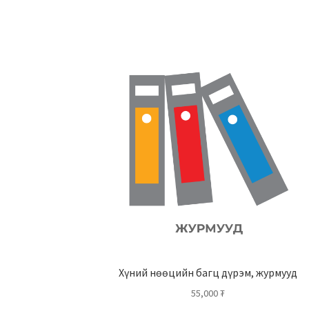
Хүний нөөцийн багц дүрэм, журмууд​
55,000
₮