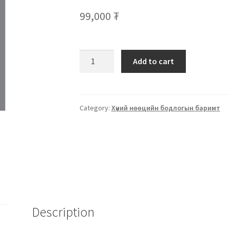
99,000
₮
Add to cart
Category:
Хүний нөөцийн бодлогын баримт
Description