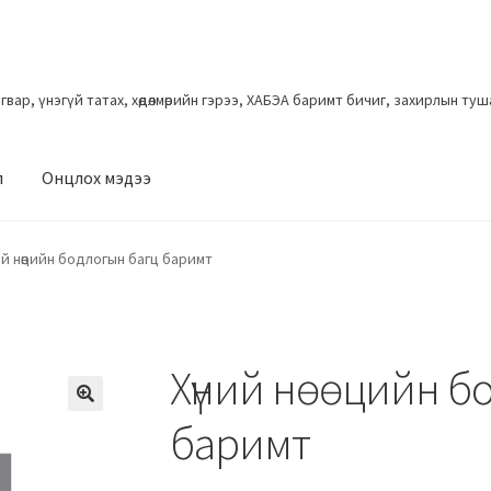
загвар, үнэгүй татах, хөдөлмөрийн гэрээ, ХАБЭА баримт бичиг, захирлын ту
л
Онцлох мэдээ
й нөөцийн бодлогын багц баримт
Хүний нөөцийн б
баримт