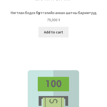
Нягтлан бодох бүртгэлийн анхан шатны баримтууд
79,000
₮
Add to cart