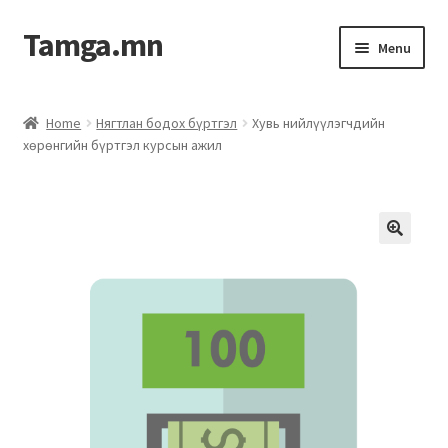
Tamga.mn
Menu
Powerpoint загвар
Home
Нягтлан бодох бүртгэл
Хувь нийлүүлэгчдийн
хөрөнгийн бүртгэл курсын ажил
ХАБЭА-н багц
Гэрээний загвар
Ажил гүйцэтгэх гэрээ
Дотоод журмын багц
Журмууд​
Компанийн удирдлагын бичиг баримт