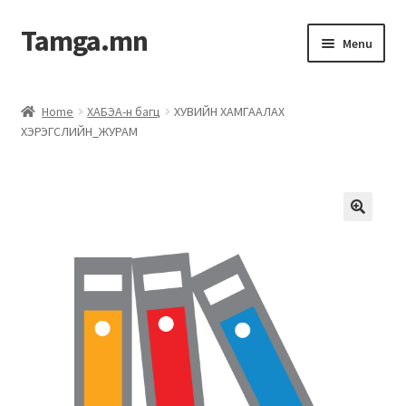
Tamga.mn
Menu
Powerpoint загвар
Home
ХАБЭА-н багц
ХУВИЙН ХАМГААЛАХ
ХЭРЭГСЛИЙН_ЖУРАМ
ХАБЭА-н багц
Гэрээний загвар
Ажил гүйцэтгэх гэрээ
Дотоод журмын багц
Журмууд​
Компанийн удирдлагын бичиг баримт