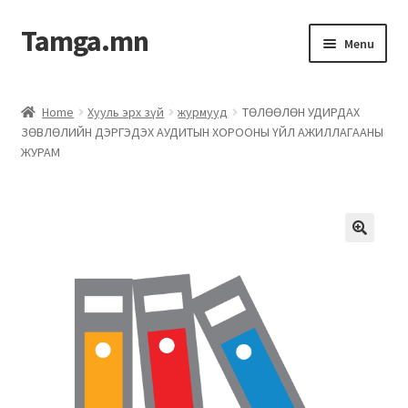
Tamga.mn
Menu
Powerpoint загвар
Home
Хууль эрх зүй
журмууд
ТӨЛӨӨЛӨН УДИРДАХ
ЗӨВЛӨЛИЙН ДЭРГЭДЭХ АУДИТЫН ХОРООНЫ ҮЙЛ АЖИЛЛАГААНЫ
ХАБЭА-н багц
ЖУРАМ
Гэрээний загвар
Ажил гүйцэтгэх гэрээ
Дотоод журмын багц
Журмууд​
Компанийн удирдлагын бичиг баримт