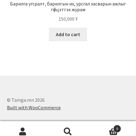
Барилга угсралт, барилгын их, урсгал засварын ажлыг
гүйцэтгэх журам
150,000
₮
Add to cart
© Tamga.mn 2026
Built with WooCommerce
.
0
Search