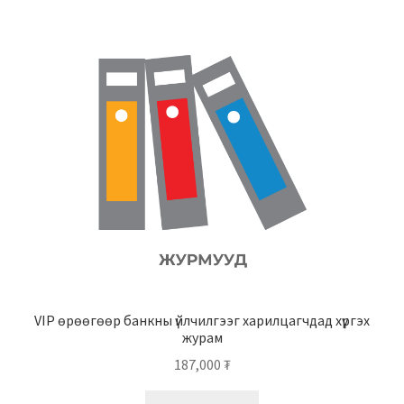
VIP өрөөгөөр банкны үйлчилгээг харилцагчдад хүргэх
журам
187,000
₮