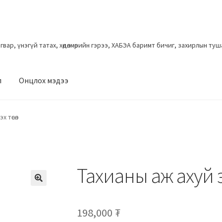
загвар, үнэгүй татах, хөдөлмөрийн гэрээ, ХАБЭА баримт бичиг, захирлын ту
л
Онцлох мэдээ
х төсөл
Тахианы аж ахуй эр
198,000
₮