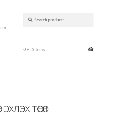
Search
шаал
0
₮
0 items
хлэх төсөл