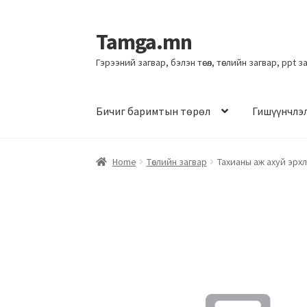
Tamga.mn
Гэрээний загвар, бэлэн төсөл, төслийн загвар, ppt 
Бичиг баримтын төрөл
Гишүүнчлэ
Home
Төслийн загвар
Тахианы аж ахуй эрхлэ