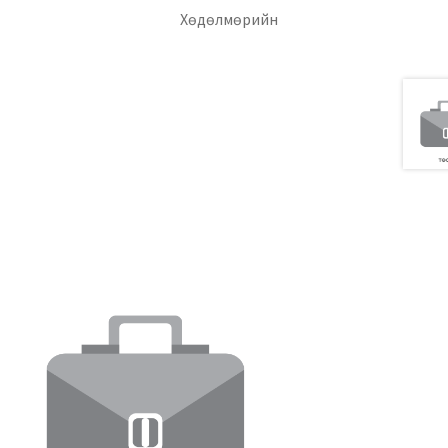
уулга
Хөдөлмөрийн