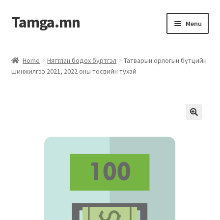
Tamga.mn
Menu
Powerpoint загвар
Home
Нягтлан бодох бүртгэл
Татварын орлогын бүтцийн
шинжилгээ 2021, 2022 оны төсвийн тухай
ХАБЭА-н багц
Гэрээний загвар
Ажил гүйцэтгэх гэрээ
Дотоод журмын багц
Журмууд​
Компанийн удирдлагын бичиг баримт