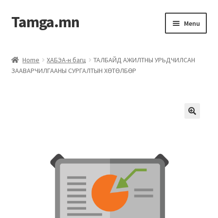
Tamga.mn
Menu
Powerpoint загвар
Home
ХАБЭА-н багц
ТАЛБАЙД АЖИЛТНЫ УРЬДЧИЛСАН
ЗААВАРЧИЛГААНЫ СУРГАЛТЫН ХӨТӨЛБӨР
ХАБЭА-н багц
Гэрээний загвар
Ажил гүйцэтгэх гэрээ
Дотоод журмын багц
Журмууд​
Компанийн удирдлагын бичиг баримт