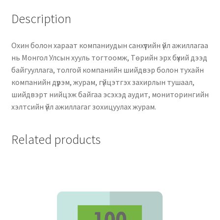
Description
Охин болон хараат компаниудын санхүүгийн үйл ажиллагаа
нь Монгол Улсын хууль тогтоомж, Төрийн эрх бүхий дээд
байгууллага, толгой компанийн шийдвэр болон тухайн
компанийн дүрэм, журам, гүйцэтгэх захирлын тушаал,
шийдвэрт нийцэж байгаа эсэхэд аудит, мониторингийн
хэлтсийн үйл ажиллагаг зохицуулах журам.
Related products