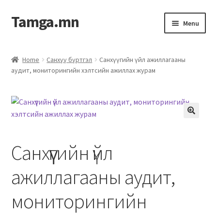
Tamga.mn
Menu
Powerpoint загвар
Home
Санхүү бүртгэл
Санхүүгийн үйл ажиллагааны
аудит, мониторингийн хэлтсийн ажиллах журам
ХАБЭА-н багц
Гэрээний загвар
Ажил гүйцэтгэх гэрээ
Санхүүгийн үйл
Дотоод журмын багц
ажиллагааны аудит,
Журмууд​
мониторингийн
Компанийн удирдлагын бичиг баримт