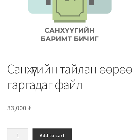
Нягтлан бодох бүртгэл
Санхүүгийн анхан шатны баримтуудын загвар
Сургалт
Түрээсийн гэрээ
Санхүүгийн тайлан өөрөө
Хөдөлмөрийн багц баримт
гаргадаг файл
Хүний нөөцийн бодлогын баримт
Шүүхэд нэхэмжлэл гаргах загварууд
33,000
₮
Эрсдэлийн удирдлага
Add to cart