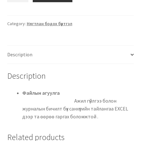
Category:
Нягтлан бодох бүртгэл
Description
Description
Файлын агуулга
Ажил гүйлгээ болон
журналын бичилт бүх санхүүгийн тайлангаа EXCEL
дээр та өөрөө гаргах боломжтой .
Related products