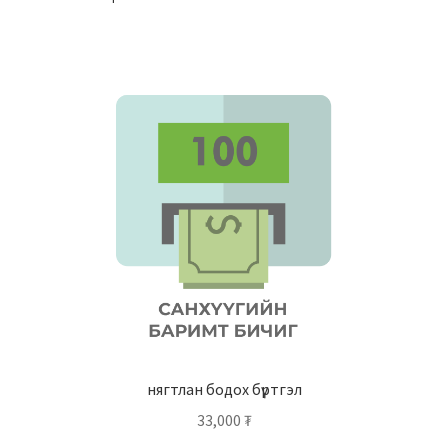
нягтлан бодох бүртгэл
33,000
₮