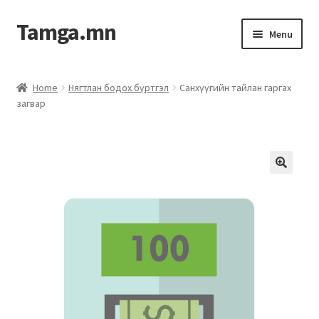
Tamga.mn
Menu
Powerpoint загвар
Home
Нягтлан бодох бүртгэл
Санхүүгийн тайлан гаргах
загвар
ХАБЭА-н багц
Гэрээний загвар
Ажил гүйцэтгэх гэрээ
Дотоод журмын багц
Журмууд​
Компанийн удирдлагын бичиг баримт