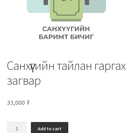
Нягтлан бодох бүртгэл
Санхүүгийн анхан шатны баримтуудын загвар
Сургалт
Түрээсийн гэрээ
Санхүүгийн тайлан гаргах
Хөдөлмөрийн багц баримт
загвар
Хүний нөөцийн бодлогын баримт
Шүүхэд нэхэмжлэл гаргах загварууд
33,000
₮
Эрсдэлийн удирдлага
Add to cart