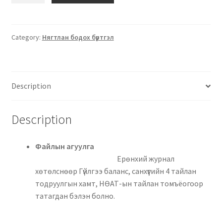
Category:
Нягтлан бодох бүртгэл
Description
Description
Файлын агуулга
Ерөнхий журнал
хөтөлснөөр Гүйлгээ баланс, санхүүгийн 4 тайлан
тодруулгын хамт, НӨАТ-ын тайлан томъёогоор
татагдан бэлэн болно.