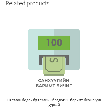
Related products
Нягтлан бодох бүртгэлийн бодлогын баримт бичиг-уул
уурхай