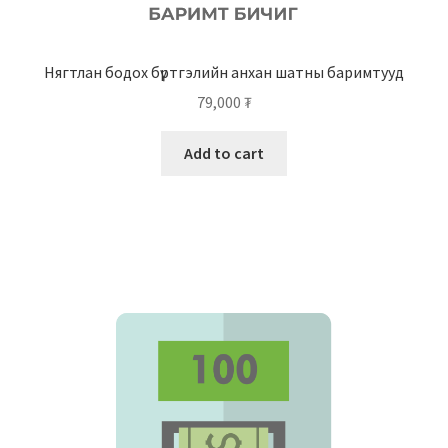
Нягтлан бодох бүртгэлийн анхан шатны баримтууд
79,000
₮
Add to cart