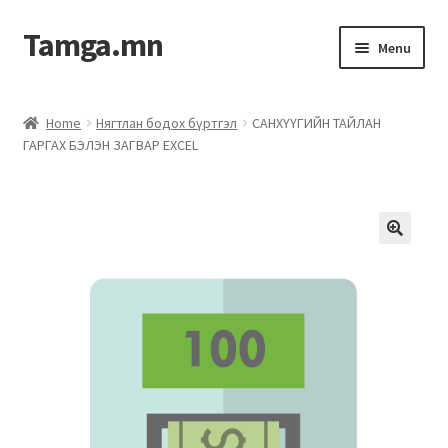
Tamga.mn
Menu
Powerpoint загвар
Home
Нягтлан бодох бүртгэл
САНХҮҮГИЙН ТАЙЛАН
ГАРГАХ БЭЛЭН ЗАГВАР EXCEL
ХАБЭА-н багц
Гэрээний загвар
Ажил гүйцэтгэх гэрээ
Дотоод журмын багц
Журмууд​
Компанийн удирдлагын бичиг баримт