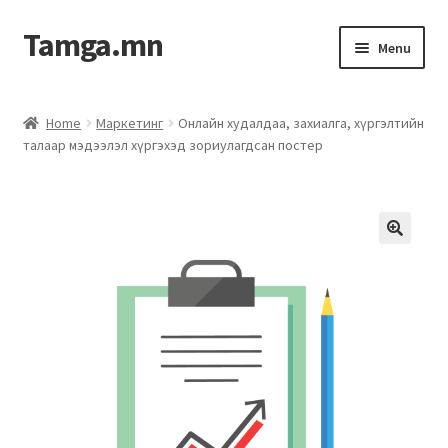
Tamga.mn
Menu
Powerpoint загвар
Home
Маркетинг
Онлайн худалдаа, захиалга, хүргэлтийн
талаар мэдээлэл хүргэхэд зориулагдсан постер
ХАБЭА-н багц
Гэрээний загвар
Ажил гүйцэтгэх гэрээ
Дотоод журмын багц
Журмууд​
Компанийн удирдлагын бичиг баримт