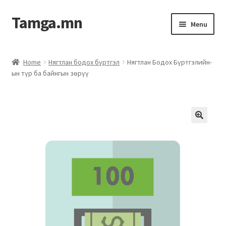
Tamga.mn
Menu
Powerpoint загвар
Home
Нягтлан бодох бүртгэл
Нягтлан Бодох Бүртгэлийн-
ын түр ба байнгын зөрүү
ХАБЭА-н багц
Гэрээний загвар
Ажил гүйцэтгэх гэрээ
Дотоод журмын багц
Журмууд​
Компанийн удирдлагын бичиг баримт