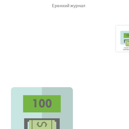
уулга
Ерөнхий журнал