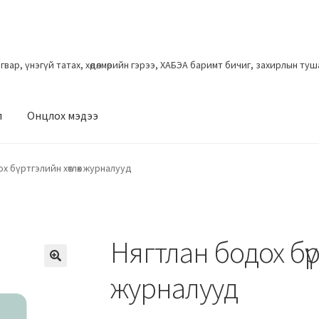
загвар, үнэгүй татах, хөдөлмөрийн гэрээ, ХАБЭА баримт бичиг, захирлын ту
л
Онцлох мэдээ
х бүртгэлийн хөтлөх журналууд
Нягтлан бодох бү
журналууд