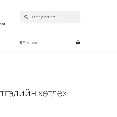
Search
шаал
0
₮
0 items
ртгэлийн хөтлөх