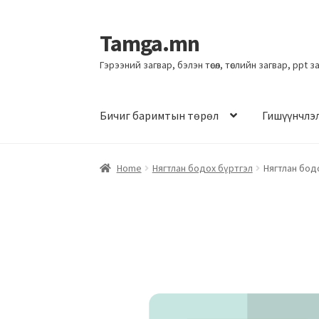
Tamga.mn
Гэрээний загвар, бэлэн төсөл, төслийн загвар, ppt 
Бичиг баримтын төрөл
Гишүүнчлэ
Home
Нягтлан бодох бүртгэл
Нягтлан бодо