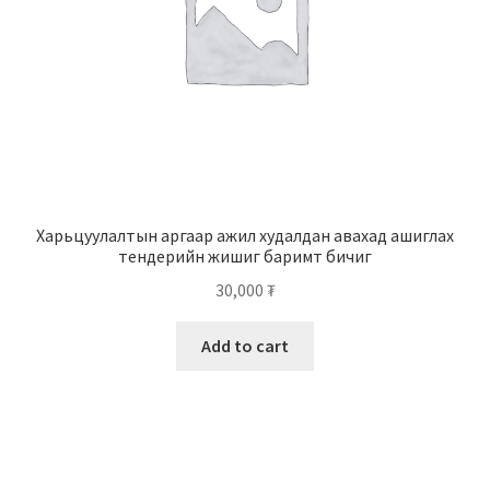
Харьцуулалтын аргаар ажил худалдан авахад ашиглах
тендерийн жишиг баримт бичиг
30,000
₮
Add to cart