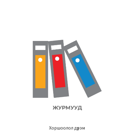
Хоршоолол дүрэм