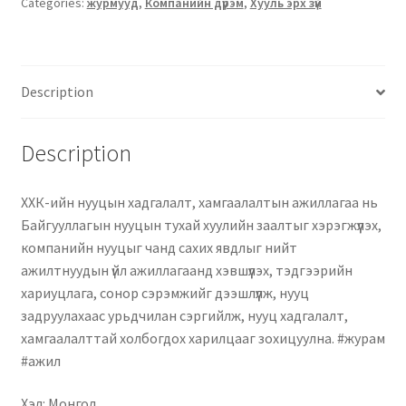
Categories:
журмууд
,
Компанийн дүрэм
,
Хууль эрх зүй
Description
Description
ХХК-ийн нууцын хадгалалт, хамгаалалтын ажиллагаа нь
Байгууллагын нууцын тухай хуулийн заалтыг хэрэгжүүлэх,
компанийн нууцыг чанд сахих явдлыг нийт
ажилтнуудын үйл ажиллагаанд хэвшүүлэх, тэдгээрийн
хариуцлага, сонор сэрэмжийг дээшлүүлж, нууц
задруулахаас урьдчилан сэргийлж, нууц хадгалалт,
хамгаалалттай холбогдох харилцааг зохицуулна. #журам
#ажил
Хэл: Монгол