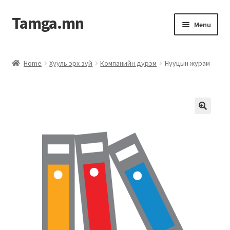
Tamga.mn
Menu
Powerpoint загвар
Home
Хууль эрх зүй
Компанийн дүрэм
Нууцын журам
ХАБЭА-н багц
Гэрээний загвар
Ажил гүйцэтгэх гэрээ
Дотоод журмын багц
Журмууд​
Компанийн удирдлагын бичиг баримт