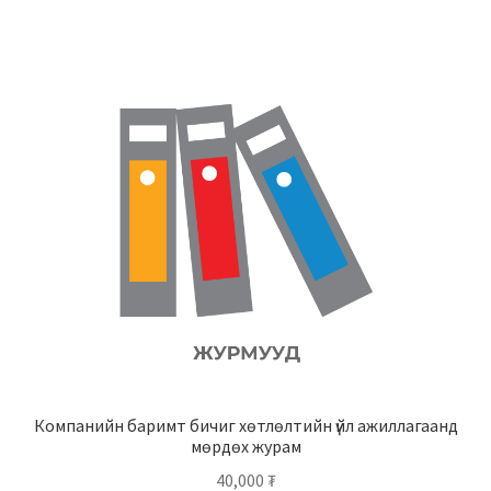
Компанийн баримт бичиг хөтлөлтийн үйл ажиллагаанд
мөрдөх журам
40,000
₮