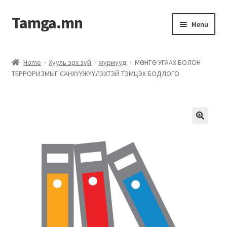
Tamga.mn
Menu
Powerpoint загвар
Home
Хууль эрх зүй
журмууд
МӨНГӨ УГААХ БОЛОН
ТЕРРОРИЗМЫГ САНХҮҮЖҮҮЛЭХТЭЙ ТЭМЦЭХ БОДЛОГО
ХАБЭА-н багц
Гэрээний загвар
Ажил гүйцэтгэх гэрээ
Дотоод журмын багц
Журмууд​
Компанийн удирдлагын бичиг баримт