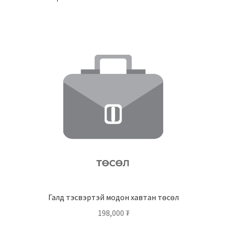
Галд тэсвэртэй модон хавтан төсөл
198,000
₮