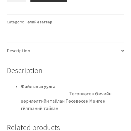
Category:
Төслийн загвар
Description
Description
Файлын агуулга
Төсөвлөсөн Өмчийн
өөрчлөлтийн тайлан Төсөвөсөн Мөнгөн
гүйлгээний тайлан
Related products