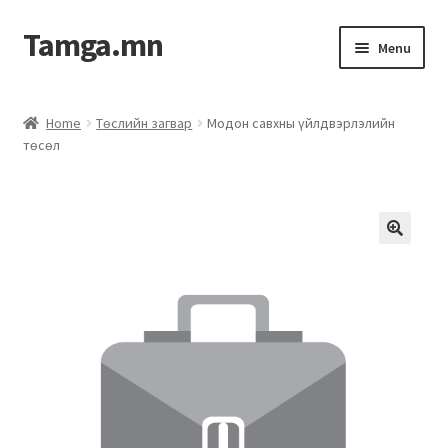
Tamga.mn
Menu
Powerpoint загвар
Home
Төслийн загвар
Модон савхны үйлдвэрлэлийн
төсөл
ХАБЭА-н багц
Гэрээний загвар
Ажил гүйцэтгэх гэрээ
Дотоод журмын багц
Журмууд​
Компанийн удирдлагын бичиг баримт