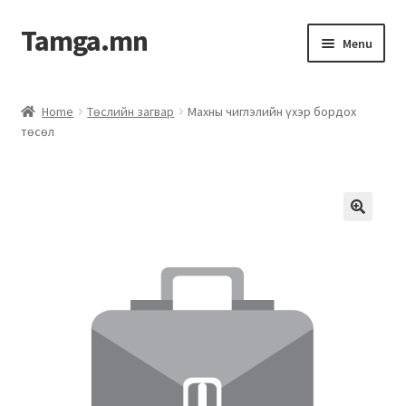
Tamga.mn
Menu
Powerpoint загвар
Home
Төслийн загвар
Махны чиглэлийн үхэр бордох
төсөл
ХАБЭА-н багц
Гэрээний загвар
Ажил гүйцэтгэх гэрээ
Дотоод журмын багц
Журмууд​
Компанийн удирдлагын бичиг баримт