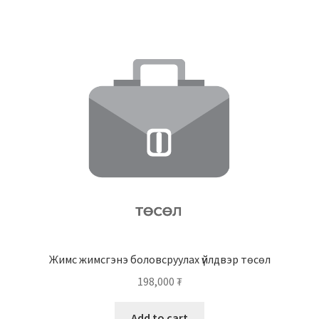
Жимс жимсгэнэ боловсруулах үйлдвэр төсөл
198,000
₮
Add to cart