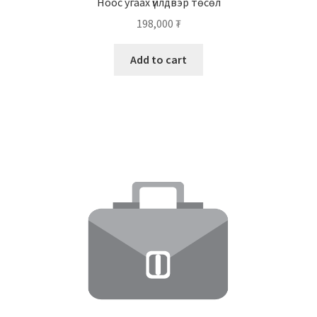
Ноос угаах үйлдвэр төсөл
198,000
₮
Add to cart