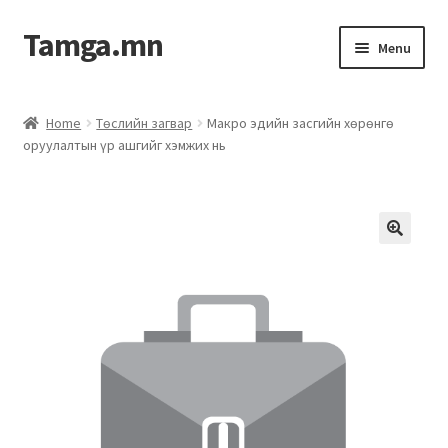
Tamga.mn
Menu
Powerpoint загвар
Home
Төслийн загвар
Макро эдийн засгийн хөрөнгө
оруулалтын үр ашгийг хэмжих нь
ХАБЭА-н багц
Гэрээний загвар
Ажил гүйцэтгэх гэрээ
Дотоод журмын багц
Журмууд​
Компанийн удирдлагын бичиг баримт