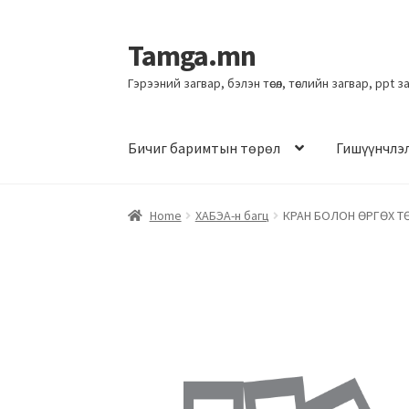
Tamga.mn
Гэрээний загвар, бэлэн төсөл, төслийн загвар, ppt 
Бичиг баримтын төрөл
Гишүүнчлэ
Home
ХАБЭА-н багц
КРАН БОЛОН ӨРГӨХ 