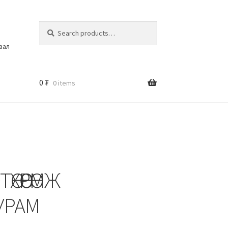
Search
шаал
0
₮
0 items
ӨХӨӨРӨМЖ
УРАМ