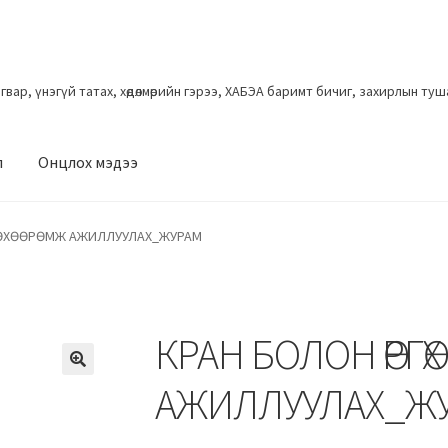
загвар, үнэгүй татах, хөдөлмөрийн гэрээ, ХАБЭА баримт бичиг, захирлын ту
л
Онцлох мэдээ
ТӨХӨӨРӨМЖ АЖИЛЛУУЛАХ_ЖУРАМ
КРАН БОЛОН ӨРГӨХ Т
АЖИЛЛУУЛАХ_Ж