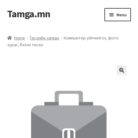
Tamga.mn
Menu
Powerpoint загвар
Home
Төслийн загвар
Компьютер үйлчилгээ, фото
зураг, бэлэн төсөл
ХАБЭА-н багц
Гэрээний загвар
Ажил гүйцэтгэх гэрээ
Дотоод журмын багц
Журмууд​
Компанийн удирдлагын бичиг баримт