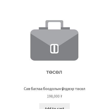
Сав баглаа боодолын үйлдвэр төсөл
198,000
₮
Add to cart